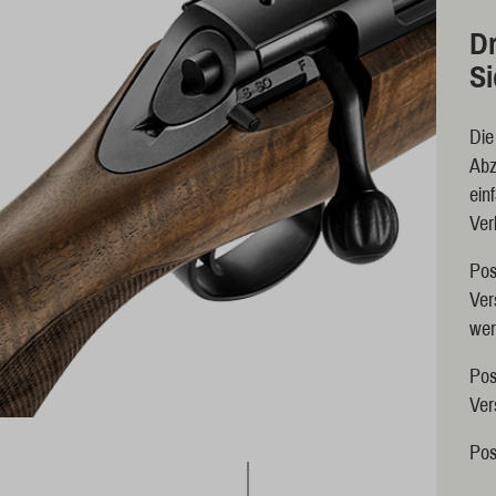
Dr
S
Die
Abz
ein
Verl
Pos
Ver
wer
Pos
Ver
Posi