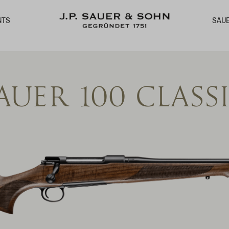
SAU
NTS
AUER 100 CLASS