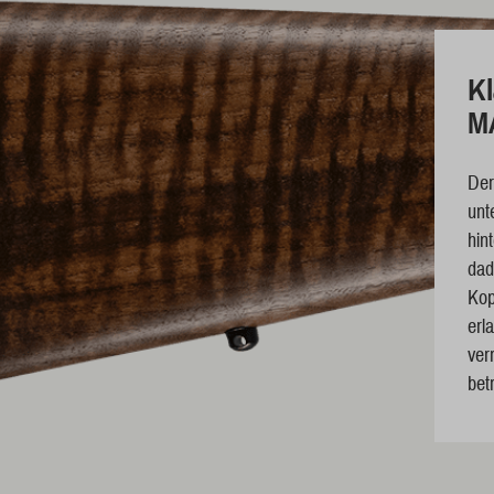
K
M
De
unt
hin
dad
Kop
erl
ver
betr