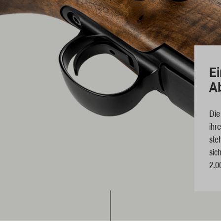
Ei
A
Die
ihr
ste
sic
2.0