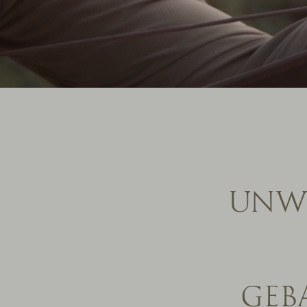
UNWI
GEB