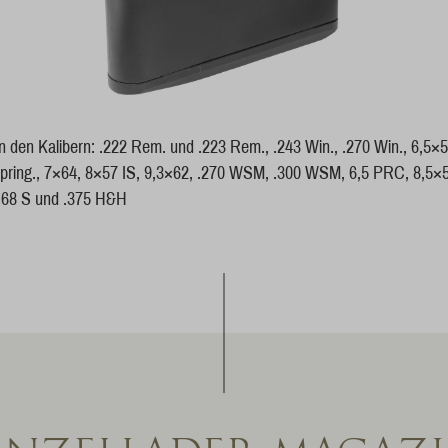
n den Kalibern: .222 Rem. und .223 Rem., .243 Win., .270 Win., 6,5×
Spring., 7×64, 8×57 IS, 9,3×62, .270 WSM, .300 WSM, 6,5 PRC, 8,5×
8×68 S und .375 H&H