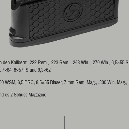
n den Kalibern: .222 Rem., .223 Rem., .243 Win., .270 Win., 6,5×55 
., 7×64, 8×57 IS und 9,3×62
0 WSM, 6,5 PRC, 8,5×55 Blaser, 7 mm Rem. Mag., .300 Win. Mag.,
nd es 2 Schuss Magazine.