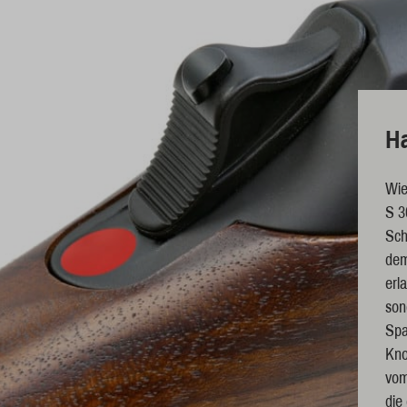
H
Wie
S 3
Sch
dem
erl
son
Spa
Kno
vom
die