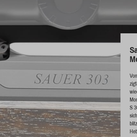
Sa
M
Von
zig
wie
Mon
S 3
sic
bli
Heb