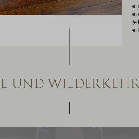
an 
ent
ged
ant
SE UND WIEDERKEH