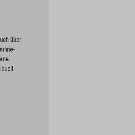
auch über
rline-
erne
iduell