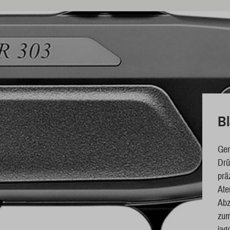
Bl
Gen
Drü
prä
Ate
Abz
zum
jagd